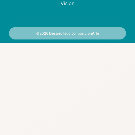
Vision
©2026
Desarrollado por posicion
A
rte