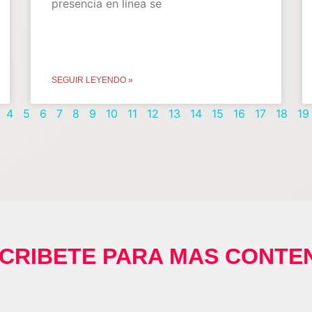
presencia en línea se
SEGUIR LEYENDO »
4
5
6
7
8
9
10
11
12
13
14
15
16
17
18
19
CRIBETE PARA MAS CONTE