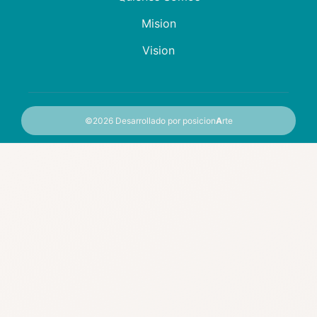
Mision
Vision
©2026
Desarrollado por posicion
A
rte