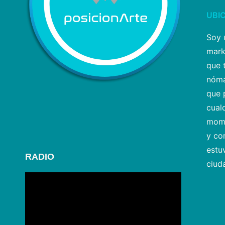
UBI
Soy 
mark
que 
nóma
que 
cualq
mome
y co
estu
RADIO
ciud